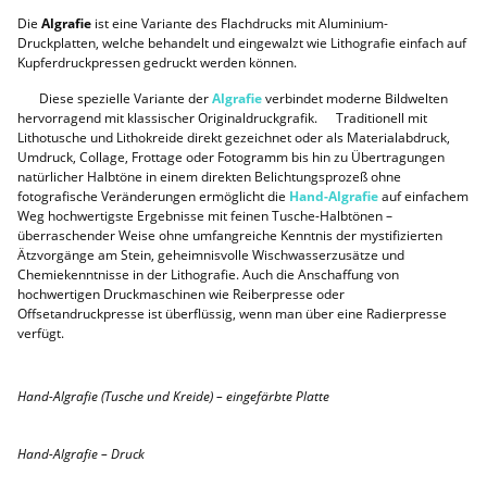
Die
Algrafie
ist eine Variante des Flachdrucks mit Aluminium-
Druckplatten, welche behandelt und eingewalzt wie Lithografie einfach auf
Kupferdruckpressen gedruckt werden können.
Diese spezielle Variante der
Algrafie
verbindet moderne Bildwelten
hervorragend mit klassischer Originaldruckgrafik. Traditionell mit
Lithotusche und Lithokreide direkt gezeichnet oder als Materialabdruck,
Umdruck, Collage, Frottage oder Fotogramm bis hin zu Übertragungen
natürlicher Halbtöne in einem direkten Belichtungsprozeß ohne
fotografische Veränderungen ermöglicht die
Hand-Algrafie
auf einfachem
Weg hochwertigste Ergebnisse mit feinen Tusche-Halbtönen –
überraschender Weise ohne umfangreiche Kenntnis der mystifizierten
Ätzvorgänge am Stein, geheimnisvolle Wischwasserzusätze und
Chemiekenntnisse in der Lithografie. Auch die Anschaffung von
hochwertigen Druckmaschinen wie Reiberpresse oder
Offsetandruckpresse ist überflüssig, wenn man über eine Radierpresse
verfügt.
Hand-Algrafie (Tusche und Kreide) – eingefärbte Platte
Hand-Algrafie – Druck