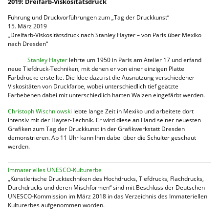
2019: Dreifarb-Viskositätsdruck
Führung und Druckvorführungen zum „Tag der Druckkunst“
15. März 2019
„Dreifarb-Viskositätsdruck nach Stanley Hayter – von Paris über Mexiko
nach Dresden“
Stanley Hayter
lehrte um 1950 in Paris am Atelier 17 und erfand
neue Tiefdruck-Techniken, mit denen er von einer einzigen Platte
Farbdrucke erstellte. Die Idee dazu ist die Ausnutzung verschiedener
Viskositäten von Druckfarbe, wobei unterschiedlich tief geätzte
Farbebenen dabei mit unterschiedlich harten Walzen eingefärbt werden.
Christoph Wischniowski
lebte lange Zeit in Mexiko und arbeitete dort
intensiv mit der Hayter-Technik. Er wird diese an Hand seiner neuesten
Grafiken zum Tag der Druckkunst in der Grafikwerkstatt Dresden
demonstrieren. Ab 11 Uhr kann Ihm dabei über die Schulter geschaut
werden.
Immaterielles UNESCO-Kulturerbe
„Künstlerische Drucktechniken des Hochdrucks, Tiefdrucks, Flachdrucks,
Durchdrucks und deren Mischformen“ sind mit Beschluss der Deutschen
UNESCO-Kommission im März 2018 in das Verzeichnis des
Immateriellen
Kulturerbes
aufgenommen worden.