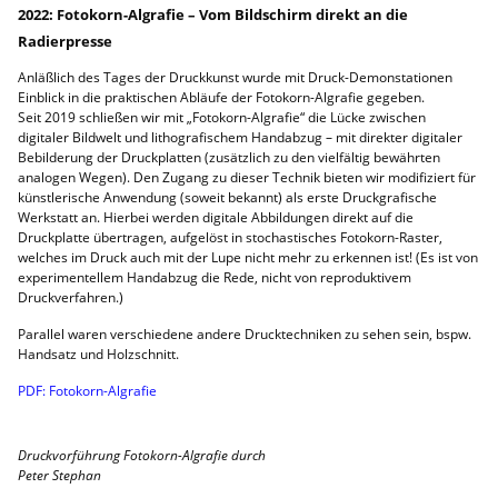
2022: Fotokorn-Algrafie
–
Vom Bildschirm direkt an die
Radierpresse
Anläßlich des Tages der Druckkunst wurde mit Druck-Demonstationen
Einblick in die praktischen Abläufe der Fotokorn-Algrafie gegeben.
Seit 2019 schließen wir mit „Fotokorn-Algrafie“ die Lücke zwischen
digitaler Bildwelt und lithografischem Handabzug – mit direkter digitaler
Bebilderung der Druckplatten (zusätzlich zu den vielfältig bewährten
analogen Wegen). Den Zugang zu dieser Technik bieten wir modifiziert für
künstlerische Anwendung (soweit bekannt) als erste Druckgrafische
Werkstatt an. Hierbei werden digitale Abbildungen direkt auf die
Druckplatte übertragen, aufgelöst in stochastisches Fotokorn-Raster,
welches im Druck auch mit der Lupe nicht mehr zu erkennen ist! (Es ist von
experimentellem Handabzug die Rede, nicht von reproduktivem
Druckverfahren.)
Parallel waren verschiedene andere Drucktechniken zu sehen sein, bspw.
Handsatz und Holzschnitt.
PDF: Fotokorn-Algrafie
Druckvorführung Fotokorn-Algrafie durch
Peter Stephan