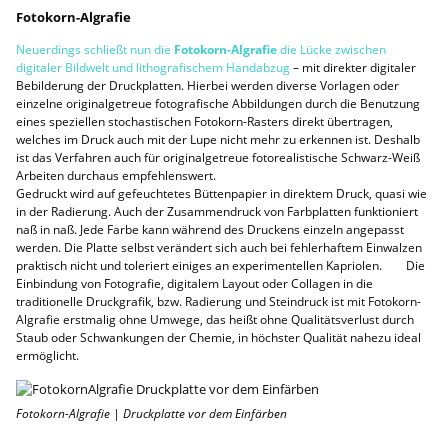
Fotokorn-Algrafie
Neuerdings schließt nun die
Fotokorn-Algrafie
die Lücke zwischen
digitaler Bildwelt und lithografischem Handabzug
– mit direkter digitaler
Bebilderung der Druckplatten. Hierbei werden diverse Vorlagen oder
einzelne originalgetreue fotografische Abbildungen durch die Benutzung
eines speziellen stochastischen Fotokorn-Rasters direkt übertragen,
welches im Druck auch mit der Lupe nicht mehr zu erkennen ist. Deshalb
ist das Verfahren auch für originalgetreue fotorealistische Schwarz-Weiß
Arbeiten durchaus empfehlenswert.
Gedruckt wird auf gefeuchtetes Büttenpapier in direktem Druck, quasi wie
in der Radierung. Auch der Zusammendruck von Farbplatten funktioniert
naß in naß. Jede Farbe kann während des Druckens einzeln angepasst
werden. Die Platte selbst verändert sich auch bei fehlerhaftem Einwalzen
praktisch nicht und toleriert einiges an experimentellen Kapriolen. Die
Einbindung von Fotografie, digitalem Layout oder Collagen in die
traditionelle Druckgrafik, bzw. Radierung und Steindruck ist mit Fotokorn-
Algrafie erstmalig ohne Umwege, das heißt ohne Qualitätsverlust durch
Staub oder Schwankungen der Chemie, in höchster Qualität nahezu ideal
ermöglicht.
Fotokorn-Algrafie | Druckplatte vor dem Einfärben