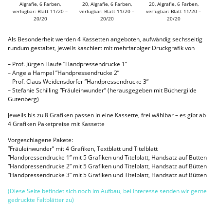
Algrafie, 6 Farben,
20, Algrafie, 6 Farben,
20, Algrafie, 6 Farben,
verfügbar: Blatt 11/20 –
verfügbar: Blatt 11/20 –
verfügbar: Blatt 11/20 –
20/20
20/20
20/20
Als Besonderheit werden 4 Kassetten angeboten, aufwändig sechsseitig
rundum gestaltet, jeweils kaschiert mit mehrfarbiger Druckgrafik von
– Prof. Jürgen Haufe ”Handpressendrucke 1”
– Angela Hampel ”Handpressendrucke 2”
– Prof. Claus Weidensdorfer ”Handpressendrucke 3”
– Stefanie Schilling ”Fräuleinwunder” (herausgegeben mit Büchergilde
Gutenberg)
Jeweils bis zu 8 Grafiken passen in eine Kassette, frei wählbar – es gibt ab
4 Grafiken Paketpreise mit Kassette
Vorgeschlagene Pakete:
”Fräuleinwunder” mit 4 Grafiken, Textblatt und Titelblatt
”Handpressendrucke 1” mit 5 Grafiken und Titelblatt, Handsatz auf Bütten
”Handpressendrucke 2” mit 5 Grafiken und Titelblatt, Handsatz auf Bütten
”Handpressendrucke 3” mit 5 Grafiken und Titelblatt, Handsatz auf Bütten
(Diese Seite befindet sich noch im Aufbau, bei Interesse senden wir gerne
gedruckte Faltblätter zu)