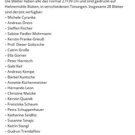
Die Blätter haben alle das Format 27×39 cm und sind gedruckt auf
Hahnemühle Bütten, in verschiedenen Tönungen. Insgesamt 28 Blätter
sind derzeit verfügbar:
– Michele Cyranka
– Andreas Dress
– Steffen Fischer
– Sabine Fiedler-Mohrmann
– Kerstin Franke-Gneuß
– Prof. Dieter Goltzsche
– Catrin Große
– Ella Görner
– Peter Harnisch
– Gabi Keil
– Andreas Kempe
– Bärbel Kuntsche
– Annette Küchenmeister
– Hernando Leon
– Christine Matzke
– Kerstin Quandt
– Franziska Schaum
– Petra Schuppenhauer
– Katharina Seidlitz
– Susanne Smajic
– Katrin Stangl
– Gudrun Trendafilov