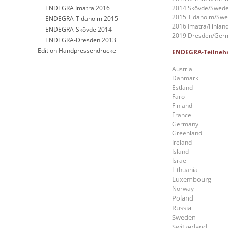
ENDEGRA Imatra 2016
2014 Skövde/Swed
2015 Tidaholm/Sw
ENDEGRA-Tidaholm 2015
2016 Imatra/Finlan
ENDEGRA-Skövde 2014
2019 Dresden/Ger
ENDEGRA-Dresden 2013
Edition Handpressendrucke
ENDEGRA-Teilneh
Austria
Danmark
Estland
Farö
Finland
France
Germany
Greenland
Ireland
Island
Israel
Lithuania
Luxembourg
Norway
Poland
Russia
Sweden
Switzerland