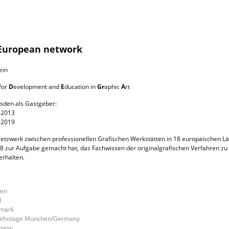
European network
for
D
evelopment and
E
ducation in
Gr
aphic
A
rt
esden als Gastgeber:
 2013
 2019
tzwerk zwischen professionellen Grafischen Werkstätten in 18 europäischen L
8 zur Aufgabe gemacht hat, das Fachwissen der originalgrafischen Verfahren zu 
erhalten.
den
d
mark
Lithotage München/Germany
many