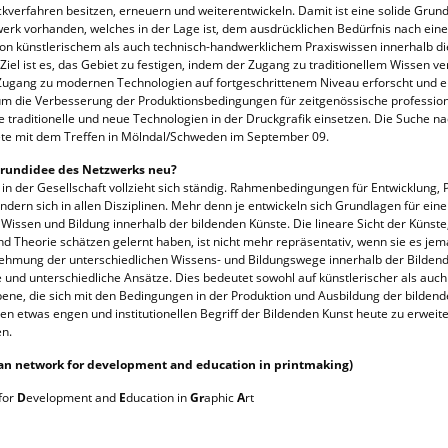
verfahren besitzen, erneuern und weiterentwickeln. Damit ist eine solide Grund
erk vorhanden, welches in der Lage ist, dem ausdrücklichen Bedürfnis nach ein
on künstlerischem als auch technisch-handwerklichem Praxiswissen innerhalb di
Ziel ist es, das Gebiet zu festigen, indem der Zugang zu traditionellem Wissen v
Zugang zu modernen Technologien auf fortgeschrittenem Niveau erforscht und e
um die Verbesserung der Produktionsbedingungen für zeitgenössische profession
e traditionelle und neue Technologien in der Druckgrafik einsetzen. Die Suche n
tete mit dem Treffen in Mölndal/Schweden im September 09.
 Grundidee des Netzwerks neu?
in der Gesellschaft vollzieht sich ständig. Rahmenbedingungen für Entwicklung,
dern sich in allen Disziplinen. Mehr denn je entwickeln sich Grundlagen für eine
issen und Bildung innerhalb der bildenden Künste. Die lineare Sicht der Künste,
d Theorie schätzen gelernt haben, ist nicht mehr repräsentativ, wenn sie es jem
ehmung der unterschiedlichen Wissens- und Bildungswege innerhalb der Bilden
e und unterschiedliche Ansätze. Dies bedeutet sowohl auf künstlerischer als auch
ene, die sich mit den Bedingungen in der Produktion und Ausbildung der bilden
en etwas engen und institutionellen Begriff der Bildenden Kunst heute zu erweit
en.
an network for development and education in printmaking)
for
D
evelopment and
E
ducation in
Gr
aphic
A
rt