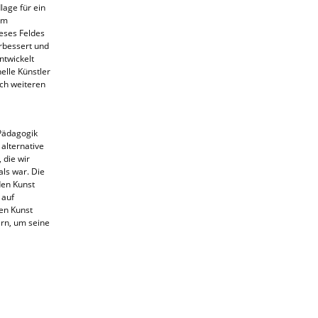
lage für ein
em
eses Feldes
erbessert und
ntwickelt
elle Künstler
ach weiteren
 Pädagogik
 alternative
 die wir
als war. Die
den Kunst
 auf
den Kunst
ern, um seine