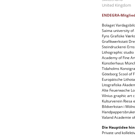
United Kingdom
ENDEGRA-Mitglied
Bolaget Vardagsbi
Saima university of
Fyns Grafiske Vær
Grafikwerkstatt D
Steindruckerei Ern
Lithographic studi
Academy of Fine A
Künstlerhaus Mün
Tidaholms Konstgr
Göteborg Scool of 
Europäische Litho
Litografiska Akad
Alte Feuerwache L
Vilnius graphic art 
Kulturverein Riesa
Bildverkstan i Möl
Handpappersbruke
Valand Academie of
Die Hauptidee hi
Private und kollekt