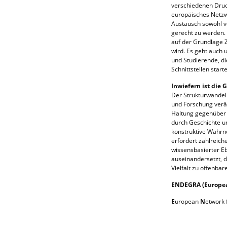
verschiedenen Druck
europäisches Netzw
Austausch sowohl v
gerecht zu werden. 
auf der Grundlage 
wird. Es geht auch 
und Studierende, di
Schnittstellen star
Inwiefern ist die
Der Strukturwandel 
und Forschung verän
Haltung gegenüber W
durch Geschichte un
konstruktive Wahrn
erfordert zahlreich
wissensbasierter Eb
auseinandersetzt, d
Vielfalt zu offenbar
ENDEGRA
(Europe
E
uropean
N
etwork 