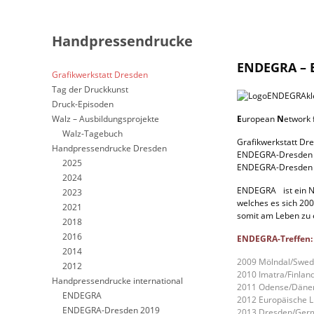
Handpressendrucke
ENDEGRA – 
Grafikwerkstatt Dresden
Tag der Druckkunst
Druck-Episoden
Walz – Ausbildungsprojekte
E
uropean
N
etwork 
Walz-Tagebuch
Grafikwerkstatt Dr
Handpressendrucke Dresden
ENDEGRA-Dresden
2025
ENDEGRA-Dresden
2024
ENDEGRA ist ein Ne
2023
welches es sich 200
2021
somit am Leben zu 
2018
2016
ENDEGRA-Treffen:
2014
2009 Mölndal/Swe
2012
2010 Imatra/Finlan
Handpressendrucke international
2011 Odense/Däne
ENDEGRA
2012 Europäische 
ENDEGRA-Dresden 2019
2013 Dresden/Ger