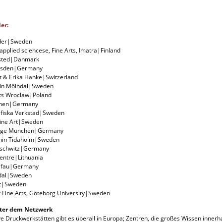
er:
lder|Sweden
 applied sciencese, Fine Arts, Imatra|Finland
ksted|Danmark
resden|Germany
st & Erika Hanke|Switzerland
o in Mölndal|Sweden
rts Wroclaw|Poland
chen|Germany
afiska Verkstad|Sweden
Fine Art|Sweden
tage München|Germany
emin Tidaholm|Sweden
oschwitz|Germany
centre|Lithuania
 efau|Germany
ndal|Sweden
t|Sweden
 Fine Arts, Göteborg University|Sweden
nter dem Netzwerk
ive Druckwerkstätten gibt es überall in Europa; Zentren, die großes Wissen innerh