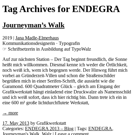
Tag Archives for
ENDEGRA
Journeyman’s Walk
2019 |
Jana Madle-Elmerhaus
Kommunikationsdesignerin · Typografin
☞ Schriftsetzerin in Ausbildung auf TypoWalz
Auf zur nächsten Station – Der Tag beginnt freundlich, die Sonne
heißt mich willkommen. Diesmal kenne ich weder die Örtlichkeit,
noch weiß ich, wem ich begegnen werde. Der Hinweg führt mich
vorbei an Gründerzeit-Villen und schon die Straßenschilder
begrüßen mich in einer Serifen-Schrift, die aussieht wie die
Garamond. 600 Quadratmeter Glück – gleich am Eingang der
Grafikwerkstatt hängt einladend eine Druckwalze als Namensschild
und ich weiß sofort, dass ich hier richtig bin. Dann trete ich ein in
eine 600 m² große lichtdurchflutete Werkstatt,
→ more
17. May 2013
by Grafikwerkstatt
Categories:
ENDEGRA 2013 – Blog
| Tags:
ENDEGRA
,
Journeyman's Walk
,
Walz
|
Leave a comment