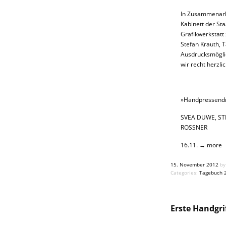
In Zusammenarbe
Kabinett der St
Grafikwerkstat
Stefan Krauth, 
Ausdrucksmöglic
wir recht herzl
»Handpressend
SVEA DUWE, ST
ROSSNER
16.11.
→ more
15. November 2012
by
Categories:
Tagebuch 
Erste Handgri