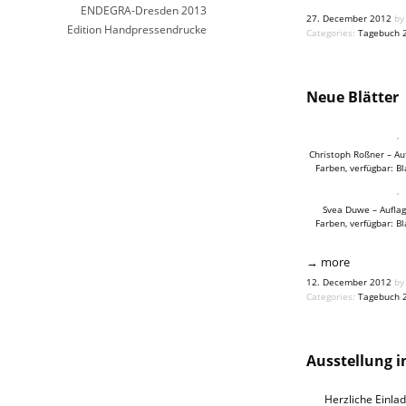
ENDEGRA-Dresden 2013
27. December 2012
by 
Edition Handpressendrucke
Categories:
Tagebuch 
Neue Blätter
Christoph Roßner – Auf
Farben, verfügbar: B
Svea Duwe – Auflage
Farben, verfügbar: B
→ more
12. December 2012
by 
Categories:
Tagebuch 
Ausstellung i
Herzliche Einla