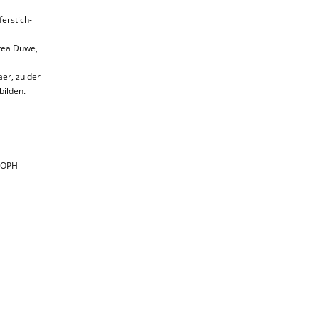
erstich-
vea Duwe,
aer, zu der
bilden.
TOPH