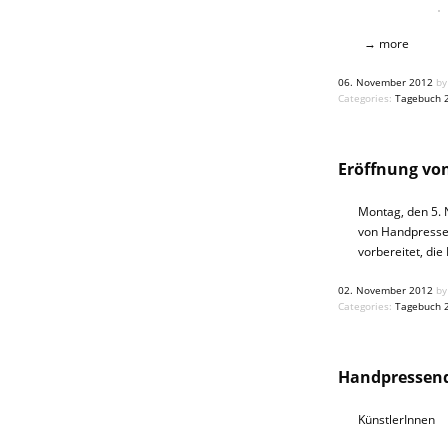
→ more
06. November 2012
by
Categories:
Tagebuch 
Eröffnung vo
Montag, den 5. 
von Handpressen
vorbereitet, di
02. November 2012
by
Categories:
Tagebuch 
Handpressend
KünstlerInnen