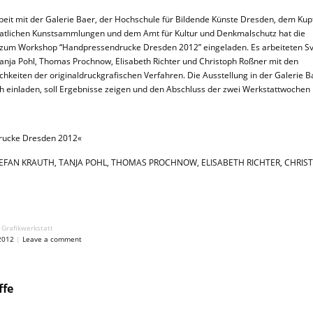
it mit der Galerie Baer, der Hochschule für Bildende Künste Dresden, dem Kupf
aatlichen Kunstsammlungen und dem Amt für Kultur und Denkmalschutz hat die
t zum Workshop “Handpressendrucke Dresden 2012” eingeladen. Es arbeiteten S
Tanja Pohl, Thomas Prochnow, Elisabeth Richter und Christoph Roßner mit den
hkeiten der originaldruckgrafischen Verfahren. Die Ausstellung in der Galerie B
ich einladen, soll Ergebnisse zeigen und den Abschluss der zwei Werkstattwochen 
rucke Dresden 2012«
EFAN KRAUTH, TANJA POHL, THOMAS PROCHNOW, ELISABETH RICHTER, CHRIS
 Grafikwerkstatt
2012
|
Leave a comment
ffe