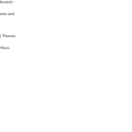
ferstich-
innen und
l, Thomas
chluss.