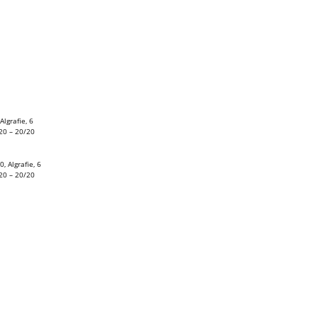
Algrafie, 6
/20 – 20/20
 Algrafie, 6
/20 – 20/20