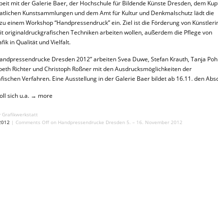
eit mit der
Galerie Baer
, der
Hochschule für Bildende Künste Dresden
, dem
Kup
taatlichen Kunstsammlungen
und dem Amt für Kultur und Denkmalschutz lädt die
 zu einem Workshop “Handpressendruck” ein. Ziel ist die Förderung von Künstler
mit originaldruckgrafischen Techniken arbeiten wollen, außerdem die Pflege von
ik in Qualität und Vielfalt.
andpressendrucke Dresden 2012” arbeiten Svea Duwe, Stefan Krauth, Tanja Poh
beth Richter und Christoph Roßner mit den Ausdrucksmöglichkeiten der
fischen Verfahren. Eine Ausstellung in der Galerie Baer bildet ab 16.11. den Abs
ll sich u.a.
→ more
 Grafikwerkstatt
2012
|
Comments Off
on Handpressendrucke Dresden 5. – 16. November 2012