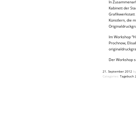
In Zusammenarb
Kabinett der S
Grafikwerkstatt
Künstlern, die 
Originaldruckgraf
Im Workshop “H
Prochnow, Elisa
originaldruckgra
Der Workshop so
21. September 2012
by
Categories:
Tagebuch 