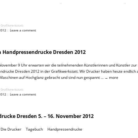
 Grafikwerkstatt
2012
|
Leave a comment
n Handpressendrucke Dresden 2012
November 9 Uhr erwarten wir die teilnehmenden Künstlerinnen und Künstler zur
drucke Dresden 2012 in der Grafikwerkstatt. Wir Drucker haben heute endlich a
e Maschinen auf Hochglanz gebracht und sind nun gespannt …
→ more
 Grafikwerkstatt
2012
|
Leave a comment
rucke Dresden 5. – 16. November 2012
Die Drucker
Tagebuch
Handpressendrucke